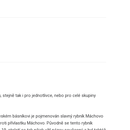
, stejně tak i pro jednotlivce, nebo pro celé skupiny
českém básníkovi je pojmenován slavný rybník Máchovo
 proti přívlastku Máchovo. Původně se tento rybník
19. století se tak nějak vžil název současný a byl taktéž