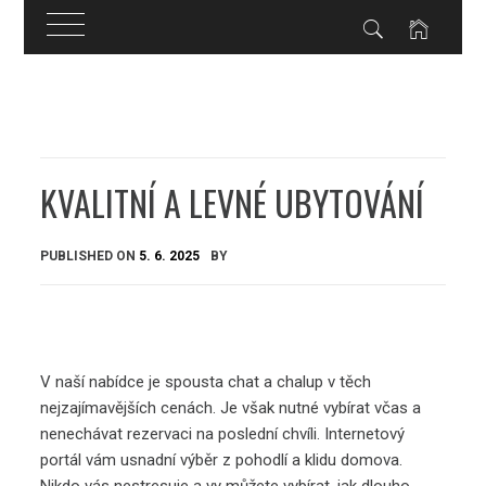
Skip
to
content
KVALITNÍ A LEVNÉ UBYTOVÁNÍ
PUBLISHED ON
5. 6. 2025
BY
V naší nabídce je spousta chat a chalup v těch
nejzajímavějších cenách. Je však nutné vybírat včas a
nenechávat rezervaci na poslední chvíli. Internetový
portál vám usnadní výběr z pohodlí a klidu domova.
Nikdo vás nestresuje a vy můžete vybírat, jak dlouho